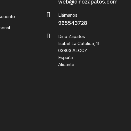
web@dinozapatos.com
Llámanos
scuento
965543728
sonal
Dino Zapatos
Isabel La Católica, 11
03803 ALCOY
España
Alicante