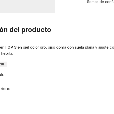
Somos de confi
ón del producto
jer
TOP 3
en piel color oro, piso goma con suela plana y ajuste con
 hebilla.
838
ulo
cional