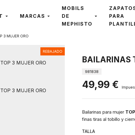
MOBILS
ZAPATO
T
MARCAS
DE
PARA
MEPHISTO
PLANTIL
OP 3 MUJER ORO
REBAJADO
BAILARINAS 
981838
49,99 €
Impuest
Bailarinas para mujer
TOP
finas tiras al tobillo y cier
TALLA