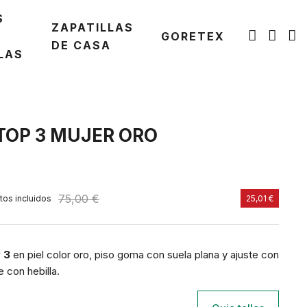
S
ZAPATILLAS
GORETEX
DE CASA
LAS
TOP 3 MUJER ORO
75,00 €
os incluidos
25,01 €
 3
en piel color oro, piso goma con suela plana y ajuste con
re con hebilla.