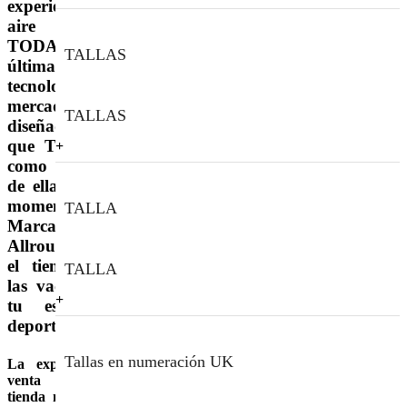
experiencias al
aire libre.
TODAS con las
TALLAS
últimas
tecnologías del
mercado,
TALLAS
diseñadas para
que TÚ decidas
como disfrutar
de ellas en cada
momento. Tu
TALLA
Marca
Allrounder para
el tiempo libre,
TALLA
las vacaciones y
tu estilo más
deportivo.
Tallas en numeración UK
La experiencia de
venta en nuestra
tienda nos anima a