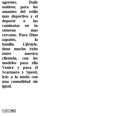
agrestes.
Daily
outdoor,
para los
amantes del estilo
más deportivo y el
deporte o las
caminatas en tu
entorno más
cercano. Para Dino
zapatos, la
familia
Lifestyle,
tiene mucho éxito
entre nuestra
clientela, con los
modelos para ella
Venice y para él
Scarmaro y Speed,
irás a la moda con
una comodidad sin
igual.
PORTIVO ALLROUNDER...
DEPORTIVO ALLROUNDER...
REBAJAS DE ALLROUNDER