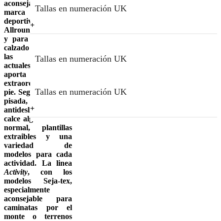
aconsejarte la
Tallas en numeración UK
marca de calzado
deportivo
Allrounder para él
y para ella. Es un
calzado que va con
las tendencias
Tallas en numeración UK
actuales y además
aporta un confort
extraordinario en el
Tallas en numeración UK
pie. Seguridad en la
pisada, suela
antideslizante, un
calce algo más de lo
normal, plantillas
extraibles y una
variedad de
modelos para cada
actividad. La linea
Activity
, con los
modelos Seja-tex,
especialmente
aconsejable para
caminatas por el
monte o terrenos