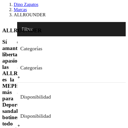
Dino Zapatos
Marcas
ALLROUNDER
Filtrar
ALLROUNDER
Sí eres un
amante de la
Categorías
libertad y
apasionado de
las aventuras,
Categorías
ALLROUNDER
es la marca de
MEPHISTO
más apropiada
Disponibilidad
para ello.
Deportivos,
sandalias y
Disponibilidad
botines para
todo tipo de