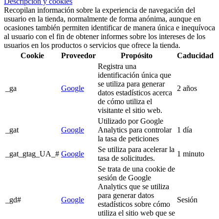
Descripción y cookies
Recopilan información sobre la experiencia de navegación del
usuario en la tienda, normalmente de forma anónima, aunque en
ocasiones también permiten identificar de manera única e inequívoca
al usuario con el fin de obtener informes sobre los intereses de los
usuarios en los productos o servicios que ofrece la tienda.
Cookie
Proveedor
Propósito
Caducidad
Registra una
identificación única que
se utiliza para generar
_ga
Google
2 años
datos estadísticos acerca
de cómo utiliza el
visitante el sitio web.
Utilizado por Google
_gat
Google
Analytics para controlar
1 día
la tasa de peticiones
Se utiliza para acelerar la
_gat_gtag_UA_#
Google
1 minuto
tasa de solicitudes.
Se trata de una cookie de
sesión de Google
Analytics que se utiliza
para generar datos
_gd#
Google
Sesión
estadísticos sobre cómo
utiliza el sitio web que se