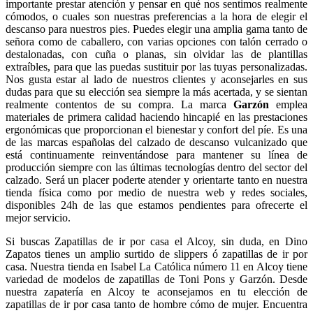
importante prestar atención y pensar en qué nos sentimos realmente
cómodos, o cuales son nuestras preferencias a la hora de elegir el
descanso para nuestros pies. Puedes elegir una amplia gama tanto de
señora como de caballero, con varias opciones con talón cerrado o
destalonadas, con cuña o planas, sin olvidar las de plantillas
extraíbles, para que las puedas sustituir por las tuyas personalizadas.
Nos gusta estar al lado de nuestros clientes y aconsejarles en sus
dudas para que su elección sea siempre la más acertada, y se sientan
realmente contentos de su compra. La marca
Garzón
emplea
materiales de primera calidad haciendo hincapié en las prestaciones
ergonómicas que proporcionan el bienestar y confort del píe. Es una
de las marcas españolas del calzado de descanso vulcanizado que
está continuamente reinventándose para mantener su línea de
producción siempre con las últimas tecnologías dentro del sector del
calzado. Será un placer poderte atender y orientarte tanto en nuestra
tienda física como por medio de nuestra web y redes sociales,
disponibles 24h de las que estamos pendientes para ofrecerte el
mejor servicio.
Si buscas Zapatillas de ir por casa el Alcoy, sin duda, en Dino
Zapatos tienes un amplio surtido de slippers ó zapatillas de ir por
casa. Nuestra tienda en Isabel La Católica número 11 en Alcoy tiene
variedad de modelos de zapatillas de Toni Pons y Garzón. Desde
nuestra zapatería en Alcoy te aconsejamos en tu elección de
zapatillas de ir por casa tanto de hombre cómo de mujer. Encuentra