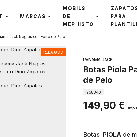
MOBILS
ZAPATO
T
MARCAS
DE
PARA
MEPHISTO
PLANTIL
nama Jack Negras con Forro de Pelo
REBAJADO
PANAMA JACK
Botas Piola 
de Pelo
958340
149,90 €
Impu
Botas
PIOLA
de mu