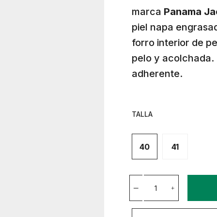
marca
Panama Ja
piel napa engras
forro interior de p
pelo y acolchada. 
adherente.
TALLA
40
41