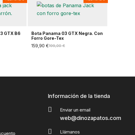
3 GTX B6
Bota Panama 03 GTX Negra. Con
Forro Gore-Tex
159,90 €
199,00 €
Información de la tienda
Enviar un email
web@dinozapatos.com
Llámanos
scuento