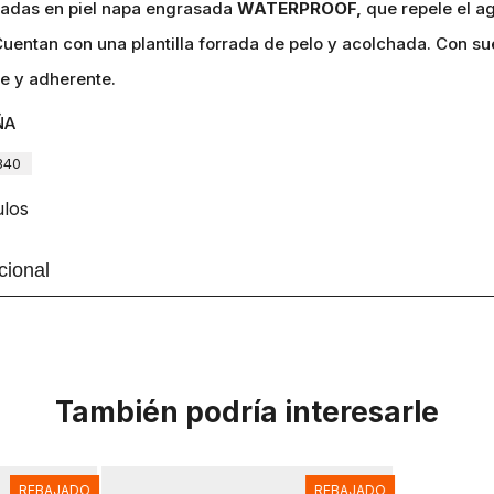
zadas en piel napa engrasada
WATERPROOF,
que repele el ag
 Cuentan con una plantilla forrada de pelo y acolchada. Con s
te y adherente.
ÑA
340
ulos
cional
También podría interesarle
REBAJADO
REBAJADO