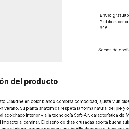
Envío gratuit
Pedido superior
60€
Somos de confi
ón del producto
sto Claudine en color blanco combina comodidad, ajuste y un di
 en verano. Su planta anatómica respeta la forma natural del pie y
al acolchado interior y a la tecnología Soft-Air, característica de
l impacto al caminar. El diseño de tiras cruzadas aporta buena suj
que el cierre, aunque presenta una hebilla decorativa, funciona 