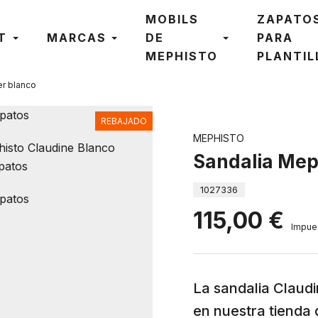
MOBILS
ZAPATO
T
MARCAS
DE
PARA
MEPHISTO
PLANTIL
er blanco
REBAJADO
MEPHISTO
Sandalia Mep
1027336
115,00 €
Impues
La sandalia Claud
en nuestra tienda