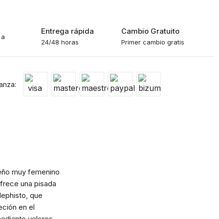
o
Entrega rápida
Cambio Gratuito
 a
24/48 horas
Primer cambio gratis
anza:
seño muy femenino
 ofrece una pisada
 Mephisto, que
eción en el
mediante velcros,