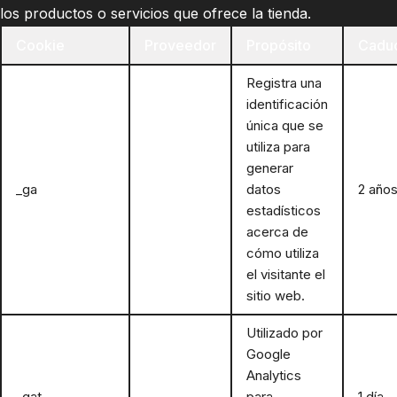
los productos o servicios que ofrece la tienda.
Cookie
Proveedor
Propósito
Cadu
Registra una
identificación
única que se
utiliza para
generar
_ga
Google
datos
2 año
estadísticos
acerca de
cómo utiliza
el visitante el
sitio web.
Utilizado por
Google
Analytics
_gat
Google
para
1 día