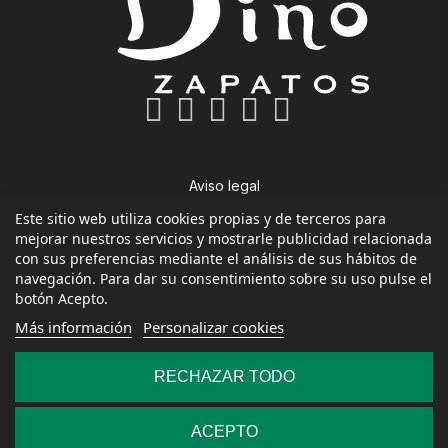
Aviso legal
Condiciones de uso
Este sitio web utiliza cookies propias y de terceros para
mejorar nuestros servicios y mostrarle publicidad relacionada
Política de priavidad
con sus preferencias mediante el análisis de sus hábitos de
Política de Cookies
navegación. Para dar su consentimiento sobre su uso pulse el
botón Acepto.
PROGRAMA KIT DIGITAL COFINANCIADO POR LOS
Más información
Personalizar cookies
FONDOS NEXT GENERATION (EU) DEL MECANISMO
DE RECUPERACIÓN Y RESILENCIA
RECHAZAR TODO
ACEPTO