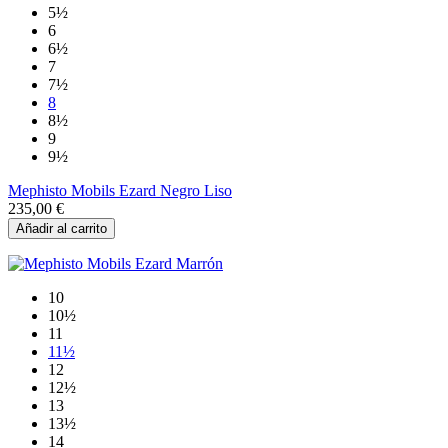
5½
6
6½
7
7½
8
8½
9
9½
Mephisto Mobils Ezard Negro Liso
235,00 €
Añadir al carrito
10
10½
11
11½
12
12½
13
13½
14