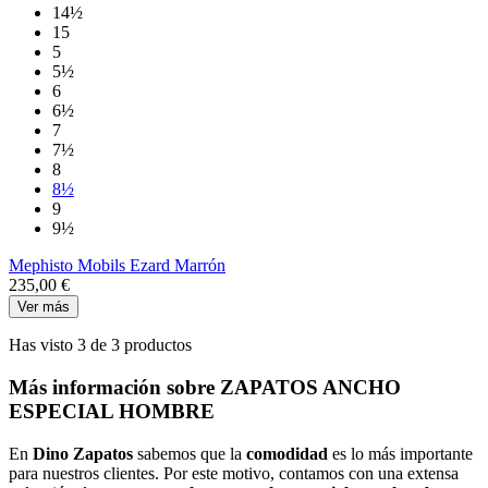
14½
15
5
5½
6
6½
7
7½
8
8½
9
9½
Mephisto Mobils Ezard Marrón
235,00 €
Ver más
Has visto 3 de 3 productos
Más información sobre ZAPATOS ANCHO
ESPECIAL HOMBRE
En
Dino Zapatos
sabemos que la
comodidad
es lo más importante
para nuestros clientes. Por este motivo, contamos con una extensa