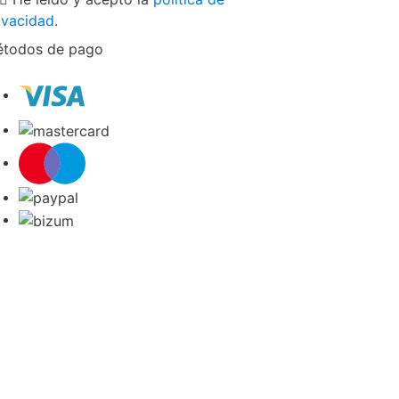
ivacidad
.
todos de pago