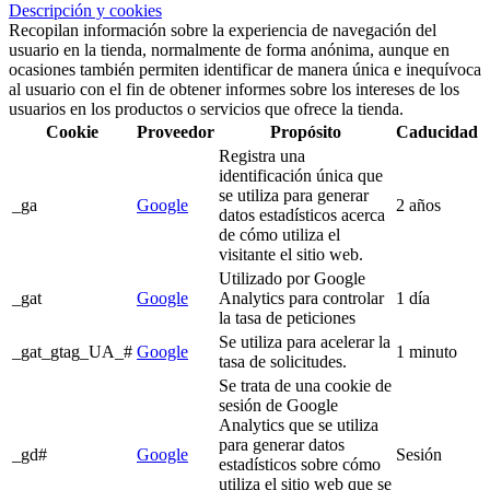
Descripción y cookies
Recopilan información sobre la experiencia de navegación del
usuario en la tienda, normalmente de forma anónima, aunque en
ocasiones también permiten identificar de manera única e inequívoca
al usuario con el fin de obtener informes sobre los intereses de los
usuarios en los productos o servicios que ofrece la tienda.
Cookie
Proveedor
Propósito
Caducidad
Registra una
identificación única que
se utiliza para generar
_ga
Google
2 años
datos estadísticos acerca
de cómo utiliza el
visitante el sitio web.
Utilizado por Google
_gat
Google
Analytics para controlar
1 día
la tasa de peticiones
Se utiliza para acelerar la
_gat_gtag_UA_#
Google
1 minuto
tasa de solicitudes.
Se trata de una cookie de
sesión de Google
Analytics que se utiliza
para generar datos
_gd#
Google
Sesión
estadísticos sobre cómo
utiliza el sitio web que se