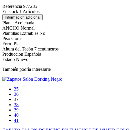
Referencia
977235
En stock
1 Artículos
Información adicional
Planta
Acolchada
ANCHO
Normal
Plantillas Extraibles
No
Piso
Goma
Forro
Piel
Altura del Tacón
7 centímetros
Producción
Española
Estado
Nuevo
También podría interesarle
35
36
37
38
39
40
41