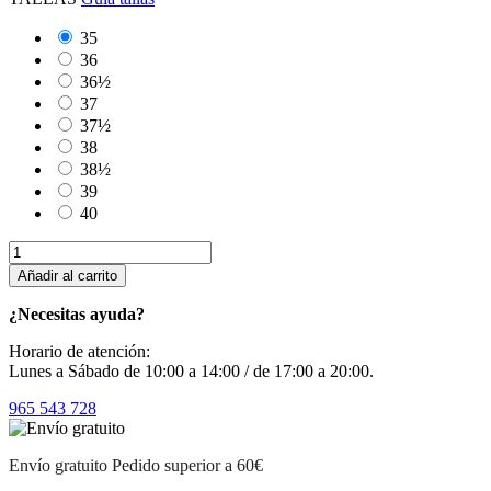
35
36
36½
37
37½
38
38½
39
40
Añadir al carrito
¿Necesitas ayuda?
Horario de atención:
Lunes a Sábado de 10:00 a 14:00 / de 17:00 a 20:00.
965 543 728
Envío gratuito
Pedido superior a 60€