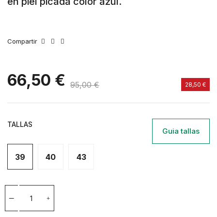
en piel picada color azul.
Compartir
66,50 €
95,00 €
28,50 €
TALLAS
Guia tallas
39
40
43