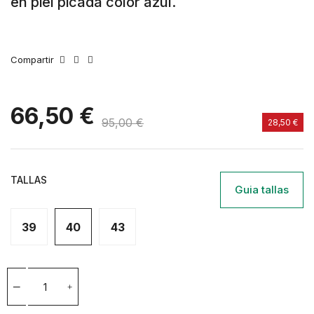
en piel picada color azul.
Compartir
66,50 €
95,00 €
28,50 €
TALLAS
Guia tallas
39
40
43