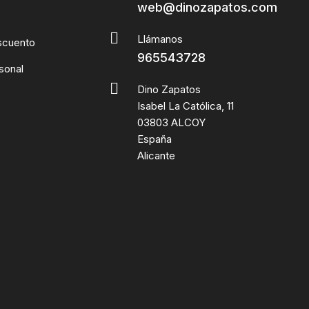
web@dinozapatos.com
Llámanos
scuento
965543728
sonal
Dino Zapatos
Isabel La Católica, 11
03803 ALCOY
España
Alicante