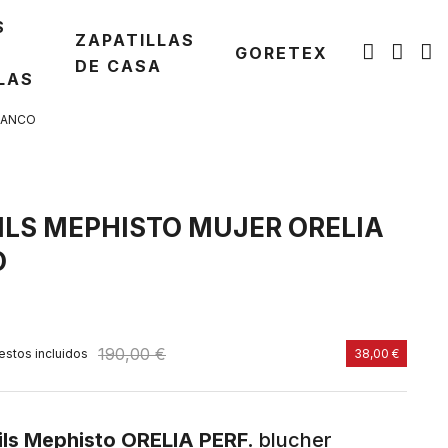
S
ZAPATILLAS
GORETEX
DE CASA
LAS
LANCO
LS MEPHISTO MUJER ORELIA
O
190,00 €
estos incluidos
38,00 €
ls Mephisto ORELIA PERF.
blucher