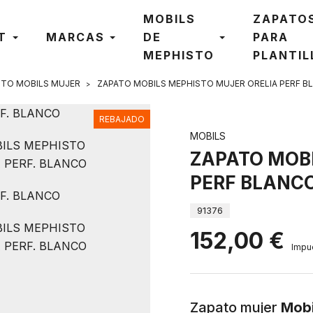
MOBILS
ZAPATO
T
MARCAS
DE
PARA
MEPHISTO
PLANTIL
STO MOBILS MUJER
ZAPATO MOBILS MEPHISTO MUJER ORELIA PERF B
REBAJADO
MOBILS
ZAPATO MOBI
PERF BLANC
91376
152,00 €
Impu
Zapato mujer
Mobi