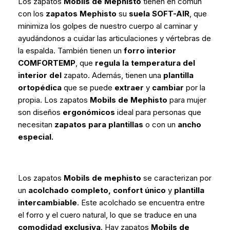
Los zapatos
Mobils de Mephisto
tienen en común
con los
zapatos Mephisto
su
suela SOFT-AIR
, que
minimiza los golpes de nuestro cuerpo al caminar y
ayudándonos a cuidar las articulaciones y vértebras de
la espalda. También tienen un
forro interior
COMFORTEMP
, que
regula la temperatura del
interior del
zapato. Además, tienen una
plantilla
ortopédica
que se puede
extraer
y
cambiar
por la
propia. Los zapatos
Mobils de Mephisto
para mujer
son diseños
ergonómicos
ideal para personas que
necesitan
zapatos para plantillas
o con un
ancho
especial.
*
Los zapatos
Mobils de mephisto
se caracterizan por
un
acolchado completo,
confort único
y
plantilla
intercambiable
. Este acolchado se encuentra entre
el forro y el cuero natural, lo que se traduce en una
comodidad exclusiva
. Hay zapatos
Mobils de