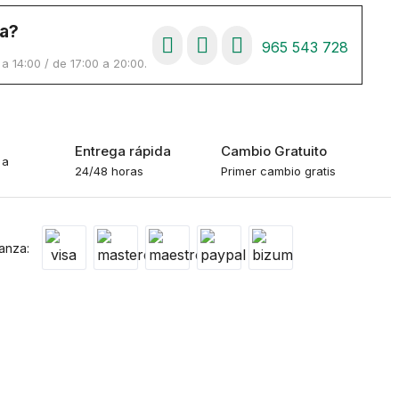
a?
965 543 728
 14:00 / de 17:00 a 20:00.
o
Entrega rápida
Cambio Gratuito
 a
24/48 horas
Primer cambio gratis
anza: