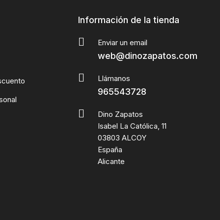
Información de la tienda
Enviar un email
web@dinozapatos.com
Llámanos
scuento
965543728
sonal
Dino Zapatos
Isabel La Católica, 11
03803 ALCOY
España
Alicante