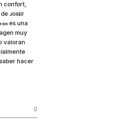
 confort,
de
JOSEF
es una
rrón
imagen muy
to valoran
cialmente
 saber hacer