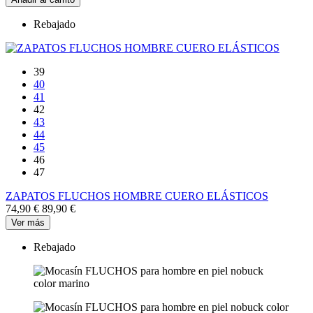
Rebajado
39
40
41
42
43
44
45
46
47
ZAPATOS FLUCHOS HOMBRE CUERO ELÁSTICOS
74,90 €
89,90 €
Ver más
Rebajado